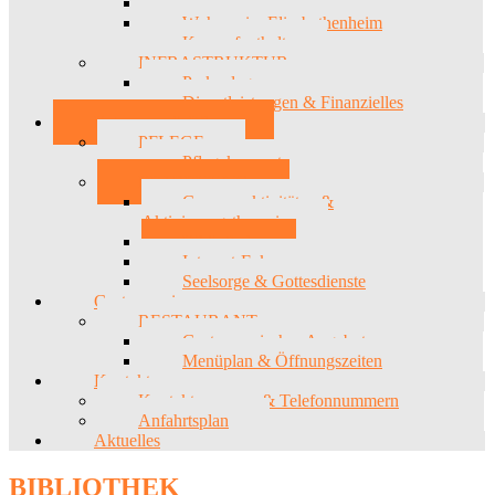
Heimeintritt
Wohnen im Elisabethenheim
Kurzaufenthalt
INFRASTRUKTUR
Parkanlage
Dienstleistungen & Finanzielles
Betreuung & Pflege
PFLEGE
Pflegekonzept
BETREUUNG
Gruppenaktivitäten &
Aktivierungstherapie
Bibliothek
Internet-Ecke
Seelsorge & Gottesdienste
Gastronomie
RESTAURANT
Gastronomisches Angebot
Menüplan & Öffnungszeiten
Kontakte
Kontaktpersonen & Telefonnummern
Anfahrtsplan
Aktuelles
BIBLIOTHEK