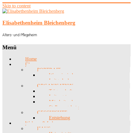
Skip to content
Elisabethenheim Bleichenberg
Alters- und Pflegeheim
Menü
Home
Über uns
PORTRAIT
Wer wir sind
Leitgedanken
ORGANISATION
Trägerschaft
Leitungsteam
Mitarbeitende
Stellenangebote
GESCHICHTE
Entstehung
Wohnen & Leben
HAUS